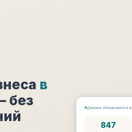
знеса
в
 без
Данные обновляются в
ний
847