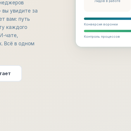
Лидов в работе
енеджеров
 вы увидите за
ет вам: путь
Конверсия воронки
ту каждого
И-чате,
Контроль процессов
. Всё в одном
тает