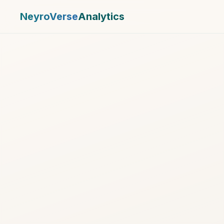
NeyroVerse
Analytics