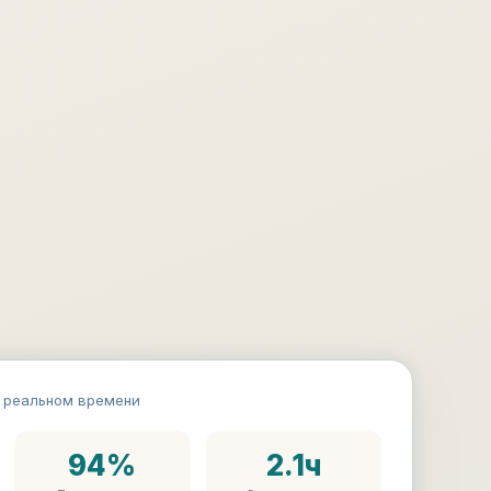
 реальном времени
94%
2.1ч